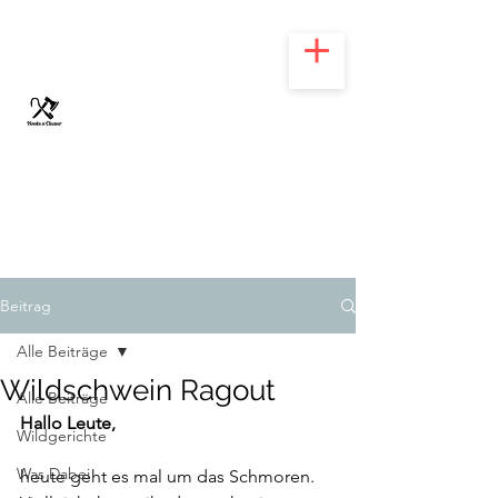
HOOKS N' CLEAVER
Beitrag
Alle Beiträge
Wildschwein Ragout
Alle Beiträge
Hallo Leute,
Wildgerichte
Was Dabei
heute geht es mal um das Schmoren.