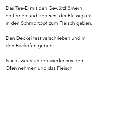
Das Tee-Ei mit den Gewürzkörnern 
entfernen und den Rest der Flüssigkeit 
in den Schmortopf zum Fleisch geben.
Den Deckel fest verschließen und in 
den Backofen geben.
Nach zwei Stunden wieder aus dem 
Ofen nehmen und das Fleisch 
auseinander ziehen und zerreißen. Das 
geht am Besten mit zwei Gabeln.
Anschließend für eine weiter Stunde in 
den Ofen geben.
Nach Ablauf der Zeit den Topf auf den 
Herd geben und das Fleisch weiter 
zerzupfen. Dabei die Flüssigkeit 