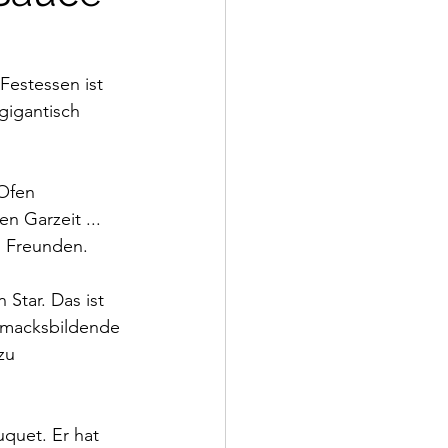
Festessen ist 
gigantisch 
 Ofen 
 Garzeit ... 
d Freunden.
Star. Das ist 
chmacksbildende 
zu 
quet. Er hat 