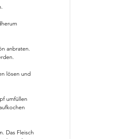
n.
ndherum 
ön anbraten. 
erden.
en lösen und 
pf umfüllen 
 aufkochen 
. Das Fleisch 