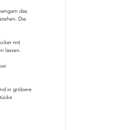
hengarn das 
stehen. Die 
ocker mit 
n lassen.
bei 
und in gröbere 
tücke 