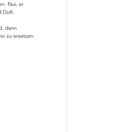
n. Nur, er 
d Duft.
d, dann 
n zu ersetzen. 