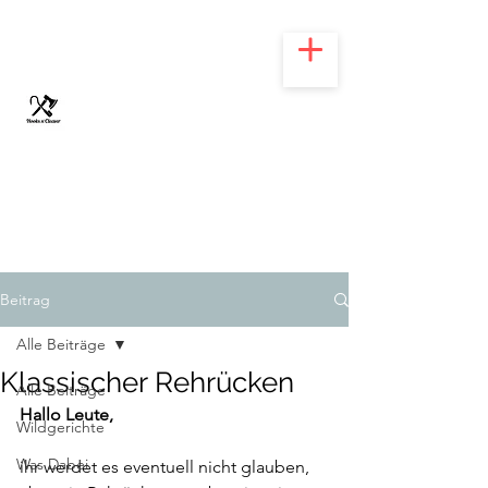
HOOKS N' CLEAVER
Beitrag
Alle Beiträge
Klassischer Rehrücken
Alle Beiträge
Hallo Leute,
Wildgerichte
Was Dabei
ihr werdet es eventuell nicht glauben, 