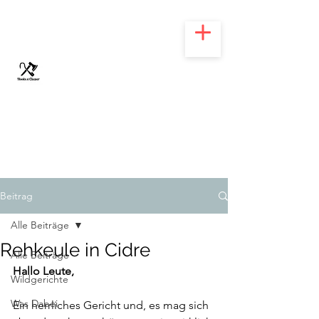
HOOKS N' CLEAVER
Beitrag
Alle Beiträge
Rehkeule in Cidre
Alle Beiträge
Hallo Leute,
Wildgerichte
Was Dabei
Ein herrliches Gericht und, es mag sich 