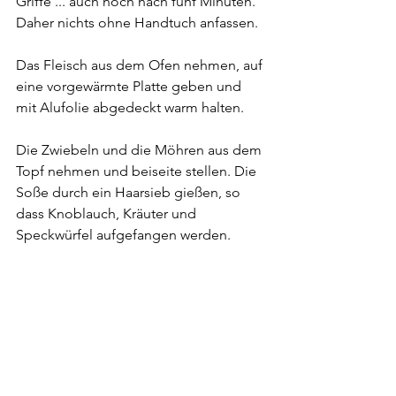
Griffe ... auch noch nach fünf Minuten. 
Daher nichts ohne Handtuch anfassen.
Das Fleisch aus dem Ofen nehmen, auf 
eine vorgewärmte Platte geben und 
mit Alufolie abgedeckt warm halten.
Die Zwiebeln und die Möhren aus dem 
Topf nehmen und beiseite stellen. Die 
Soße durch ein Haarsieb gießen, so 
dass Knoblauch, Kräuter und 
Speckwürfel aufgefangen werden.
Die Soße zurück in den Topf geben 
und um ca. 1/3 reduzieren lassen.
Bei Bedarf mit Speisestärke binden. 
Die Zwiebeln und Möhren wieder zur 
Soße geben. Jetzt wird erst mit Salz 