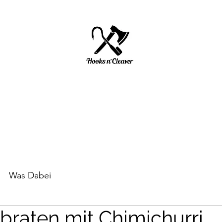
HOOKS N' CLEAVER
Start
Über mich
Impressum/ Datenschutz
Was Dabei
raten mit Chimichurri