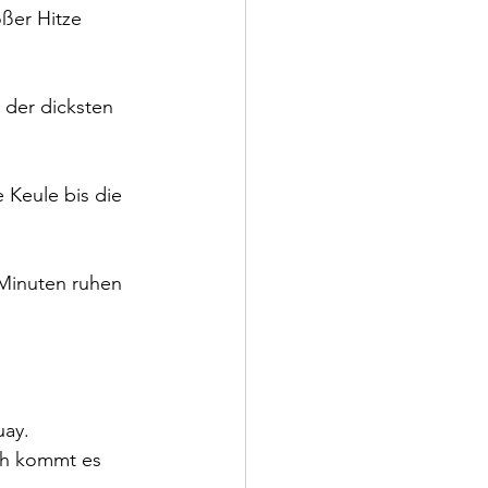
ßer Hitze 
der dicksten 
 Keule bis die 
 Minuten ruhen 
ay. 
ch kommt es 