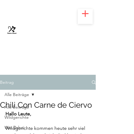
HOOKS N' CLEAVER
Beitrag
Alle Beiträge
Chili Con Carne de Ciervo
Alle Beiträge
Hallo Leute,
Wildgerichte
Was Dabei
Wildgerichte kommen heute sehr viel 