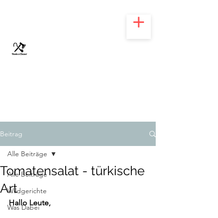
HOOKS N' CLEAVER
Beitrag
Alle Beiträge
Tomatensalat - türkische
Alle Beiträge
Art
Wildgerichte
Hallo Leute,
Was Dabei