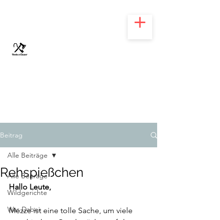
HOOKS N' CLEAVER
Beitrag
Alle Beiträge
Rehspießchen
Alle Beiträge
Hallo Leute,
Wildgerichte
Was Dabei
Mezze ist eine tolle Sache, um viele 