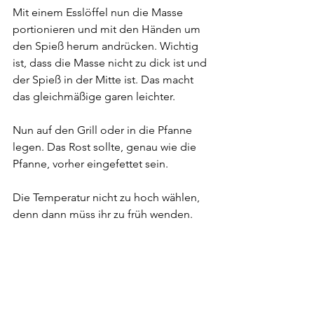
Mit einem Esslöffel nun die Masse 
portionieren und mit den Händen um 
den Spieß herum andrücken. Wichtig 
ist, dass die Masse nicht zu dick ist und 
der Spieß in der Mitte ist. Das macht 
das gleichmäßige garen leichter.
Nun auf den Grill oder in die Pfanne 
legen. Das Rost sollte, genau wie die 
Pfanne, vorher eingefettet sein.
Die Temperatur nicht zu hoch wählen, 
denn dann müss ihr zu früh wenden. 
Die Gefahr ist dann, dass das Fleisch 
vom Spieß fällt oder sich nicht drehen 
lässt, weil es noch am Rost "klebt".
Auf diese Weise rundherum bei 