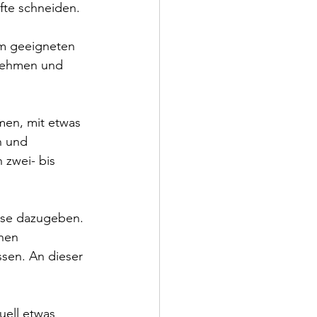
fte schneiden.
em geeigneten 
snehmen und 
en, mit etwas 
n und 
 zwei- bis 
üse dazugeben. 
hen 
sen. An dieser 
uell etwas 