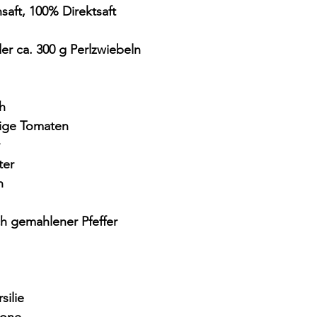
saft, 100% Direktsaft
r ca. 300 g Perlzwiebeln
h
kige Tomaten
ter
n
ch gemahlener Pfeffer
silie