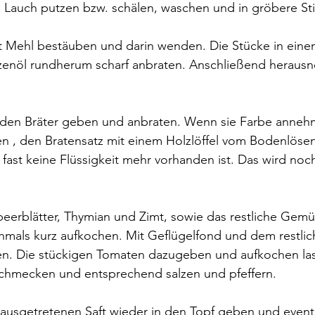
 Lauch putzen bzw. schälen, waschen und in gröbere Sti
t Mehl bestäuben und darin wenden. Die Stücke in ein
anzenöl rundherum scharf anbraten. Anschließend herau
 den Bräter geben und anbraten. Wenn sie Farbe annehm
en , den Bratensatz mit einem Holzlöffel vom Bodenlöse
 fast keine Flüssigkeit mehr vorhanden ist. Das wird noch
beerblätter, Thymian und Zimt, sowie das restliche Gem
mals kurz aufkochen. Mit Geflügelfond und dem restlic
en. Die stückigen Tomaten dazugeben und aufkochen las
schmecken und entsprechend salzen und pfeffern.
ausgetretenen Saft wieder in den Topf geben und event